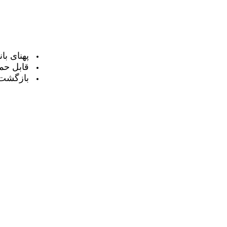
پهنای با
قابل حم
بازگشت