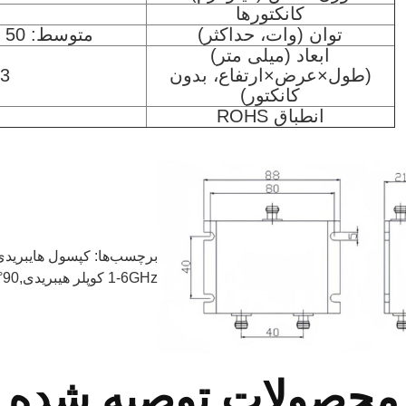
کانکتورها
توان (وات، حداکثر)
متوسط: 50 وات ; پیک: 1000 وات
ابعاد (میلی متر)
(طول×عرض×ارتفاع، بدون
.4*11
کانکتور)
انطباق ROHS
برچسب‌ها:
کپسول هایبریدی 2700MHz RF,پیوندهای ترکیبی برای BS
1-6GHz کوپلر هیبریدی,90° کوپلر هیبریدی
محصولات توصیه شده