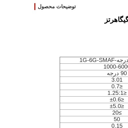
توضیحات محصول
1000-600
90 درجه
3.01
≤0.7
≤1.25:1
≤±0.6
≤±5.0
≥20
50
0.15