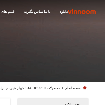
دانلود
با ما تماس بگیرید
فیلم های
صفحه اصلی
>
محصولات
>
1-6GHz 90° کوپلر هیبریدی برای ترکیب قدرت RF و جداسازی سیگنال
محصولات