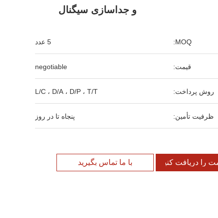
و جداسازی سیگنال
MOQ:
5 عدد
قیمت:
negotiable
روش پرداخت:
L/C ، D/A ، D/P ، T/T
ظرفیت تأمین:
پنجاه تا در روز
مت را دریافت کنید
با ما تماس بگیرید