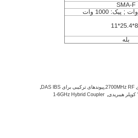
SMA-F
83*25
بله
DAS I
,
1-6GHz Hybrid Coupler
,