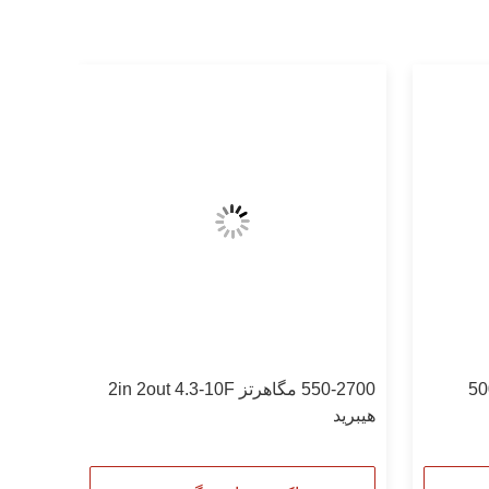
500-400
550-2700 مگاهرتز 2in 2out 4.3-10F
هيبريد