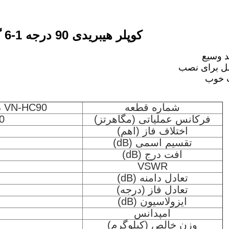
کوپلر هیبریدی 90 درجه 1-6 گیگاهرتز
ند وسیع
ل برای نصب
 خوب
شماره قطعه
VN-HC90 درجه-1G-6G-SMAF
فرکانس عملیاتی (مگاهرتز)
0
اختلاف فاز (اهم)
تقسیم اسمی (dB)
افت درج (dB)
VSWR
تعادل دامنه (dB)
تعادل فاز (درجه)
ایزولاسیون (dB)
امپدانس
وزن خالص (کیلوگرم)