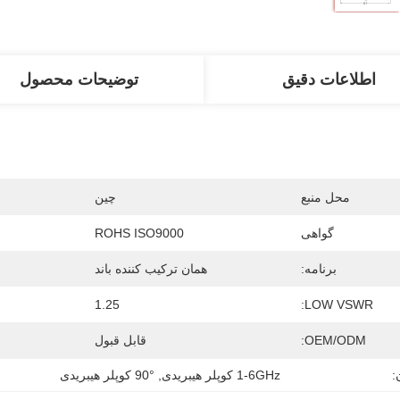
اطلاعات دقیق
توضیحات محصول
محل منبع
چین
گواهی
ROHS ISO9000
برنامه:
همان ترکیب کننده باند
1.25
LOW VSWR:
OEM/ODM:
قابل قبول
:
1-6GHz کوپلر هیبریدی
, 
90° کوپلر هیبریدی