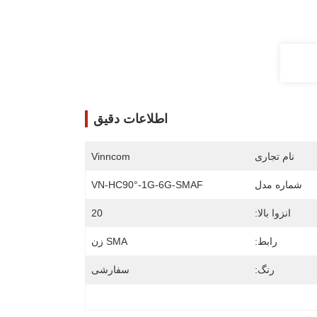
اطلاعات دقیق
نام تجاری
Vinncom
شماره مدل
VN-HC90°-1G-6G-SMAF
انزوا بالا:
20
رابط:
SMA زن
رنگ:
سفارشی