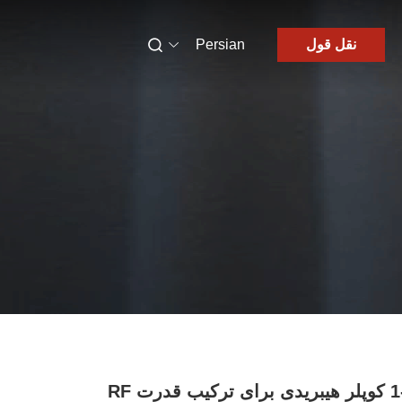
نقل قول
Persian
1-6GHz 90° کوپلر هیبریدی برای ترکیب قدرت RF