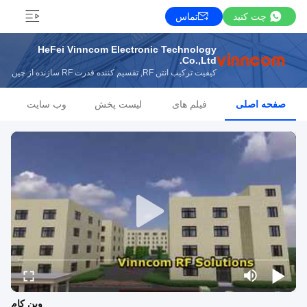
چت کنید
تماس
HeFei Vinncom Electronic Technology
Co.,Ltd.
کیفیت ترکیب آنتن RF, تقسیم کننده قدرت RF سازنده از چین
صفحه اصلی
فیلم های
لیست پخش
وب سایت
وین کام