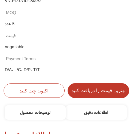
VN-PD-0742-SMA2
MOQ:
5 عدد
قیمت:
negotiable
Payment Terms:
D/A، L/C، D/P، T/T
بهترین قیمت را دریافت کنید
اکنون چت کنید
اطلاعات دقیق
توضیحات محصول