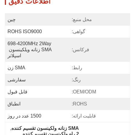
اطلاعات دقیق
محل منبع:
چین
گواهی:
ROHS ISO9000
698-4200MHz 2Way 
فرکانس:
SMA زنانه ویلکینسون 
اسپلاتر
رابط:
SMA زن
رنگ:
سفارشی
OEM/ODM:
قابل قبول
ROHS:
انطباق
قابلیت ارائه:
1500 عدد در روز
SMA زنانه ولکینسون تقسیم کننده
, 
2 راه ولکینسون تقسیم کننده
, 