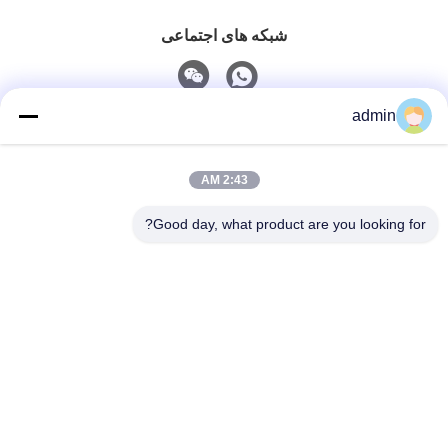
شبکه های اجتماعی
admin
تماس سریع
2:43 AM
تلفن
0086-551-65396351
Good day, what product are you looking for?
ایمیل
sales@vinncom.com
نشانی
جاده گانگ هوی، منطقه صنعتی جدید، شهر گانگ جی،
شهرستان چانگ فنگ، شهر هفئی، استان آن هوی