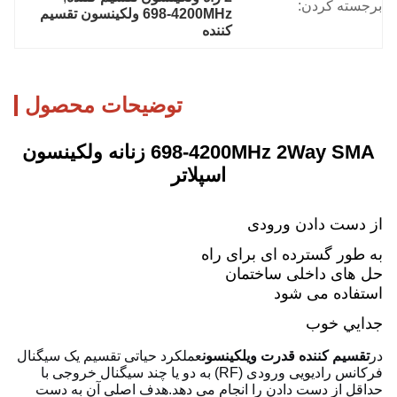
برجسته کردن:
698-4200MHz ولکینسون تقسیم 
کننده
توضیحات محصول
698-4200MHz 2Way SMA زنانه ولکینسون
اسپلاتر
از دست دادن ورودی
به طور گسترده ای برای راه
حل های داخلی ساختمان
استفاده می شود
جدايي خوب
در
تقسیم کننده قدرت ویلکینسون
عملکرد حیاتی تقسیم یک سیگنال
فرکانس رادیویی ورودی (RF) به دو یا چند سیگنال خروجی با
حداقل از دست دادن را انجام می دهد.هدف اصلی آن به دست