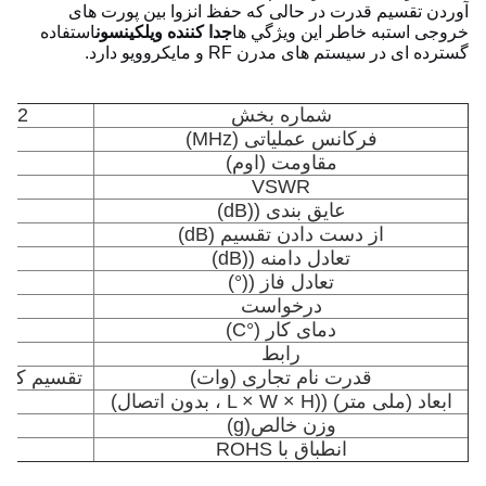
آوردن تقسیم قدرت در حالی که حفظ انزوا بین پورت های
خروجی استبه خاطر اين ويژگي ها
جدا کننده ویلکینسون
استفاده
گسترده ای در سیستم های مدرن RF و مایکروویو دارد.
شماره بخش
MA2
فرکانس عملیاتی (MHz)
مقاومت (اوم)
VSWR
عایق بندی ((dB)
از دست دادن تقسیم (dB)
تعادل دامنه ((dB)
تعادل فاز ((°)
درخواست
دمای کار (°C)
رابط
قدرت نام تجاری (وات)
تقسیم کننده 10W ترکیب کنن
ابعاد (ملی متر) ((L × W × H ، بدون اتصال)
وزن خالص
(g)
انطباق با ROHS