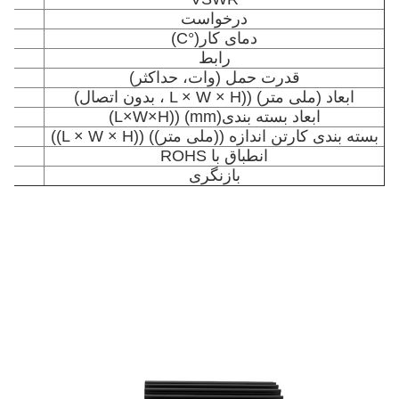
درخواست
دمای کار
(°C)
رابط
قدرت حمل (وات، حداکثر)
ابعاد (ملی متر) ((L × W × H ، بدون اتصال)
ابعاد بسته بندی
(mm) ((L×W×H)
بسته بندی کارتن اندازه ((ملی متر)) ((L × W × H))
انطباق با ROHS
بازنگری