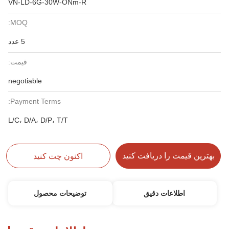
VN-LD-6G-30W-ONm-R
MOQ:
5 عدد
قیمت:
negotiable
Payment Terms:
L/C، D/A، D/P، T/T
بهترین قیمت را دریافت کنید
اکنون چت کنید
اطلاعات دقیق
توضیحات محصول