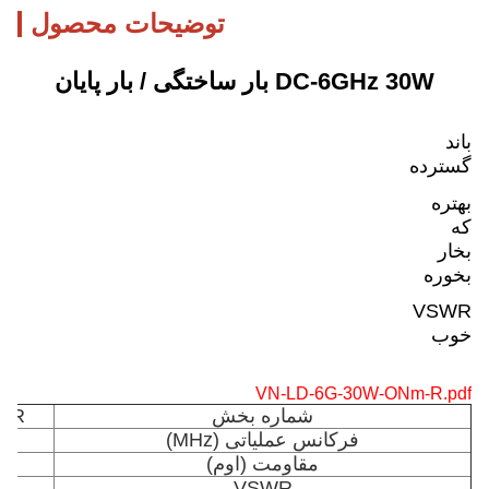
توضیحات محصول
DC-6GHz 30W بار ساختگی / بار پایان
باند
گسترده
بهتره
که
بخار
بخوره
VSWR
خوب
VN-LD-6G-30W-ONm-R.pdf
شماره بخش
m-R
فرکانس عملیاتی (MHz)
مقاومت (اوم)
VSWR