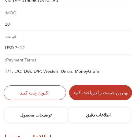
VN-TAP-019096-ON20-160
MOQ:
10
قیمت:
USD 7~12
Payment Terms:
T/T، L/C، D/A، D/P، Western Union، MoneyGram
بهترین قیمت را دریافت کنید
اکنون چت کنید
اطلاعات دقیق
توضیحات محصول