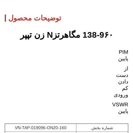
توضیحات محصول
۶۰ مگاهرتز
9
-
138
N
زن تپپر
PIM
پایین
از
دست
دادن
کم
ورودی
VSWR
پایین
شماره بخش
VN-TAP-019096-ON20-160