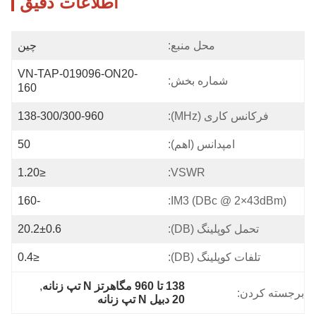
اطلاعات دقیق
محل منبع:
چین
VN-TAP-019096-ON20-
شماره بخش:
160
فرکانس کاری (MHz):
138-300/300-960
امپدانس (اهم):
50
≤1.20
VSWR:
-160
IM3 (dBc @ 2×43dBm):
تحمل کوپلینگ (dB):
20.2±0.6
تلفات کوپلینگ (dB):
≤0.4
138 تا 960 مگاهرتز N تپ زنانه
, 
برجسته کردن:
20 دبیل N تپ زنانه