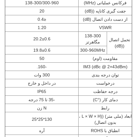
فرکانس عملیاتی (MHz)
138-300/300-960
جفت گیری کاناپه ((dB)
20
از دست دادن اتصال (dB)
≤0.4
1.20
VSWR
138-300
20.2±0.6
تحمل اتصال
مگاهرتز
((dB)
19.8±0.6
300-960MHz
مقاومت (اوم)
50
-160.
IM3 (dBc @ 2×43dBm)
توان درجه بندی
300 وات
درخواست
در داخل و خارج
درجه حفاظت
IP65
دمای کار (°C)
-35 تا 75 درجه
رابط
N زن
ابعاد (ملی متر) ((L × W × H ،
130*25*25
بدون اتصال)
انطباق با ROHS
آره