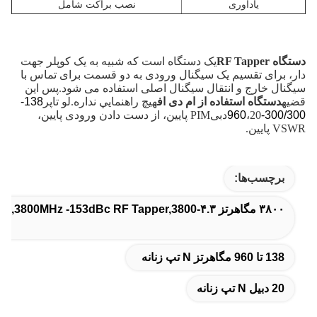
یادآوری
نصب براکت شامل
دستگاه RF Tapper
یک دستگاه است که شبیه به یک کوپلر جهت
دار، برای تقسیم یک سیگنال ورودی به دو قسمت برای تماس با
سیگنال خارج و انتقال سیگنال اصلی استفاده می شود.پس اين
قضيه
دستگاه استفاده از ام دی اف
هيچ راهنمايي نداره.
لو تاپر
138-
300/300-960
،20دبی
PIM پایین، از دست دادن ورودی پایین،
VSWR پایین.
برچسب‌ها:
۳۸۰۰ مگاهرتز ۴.۳-۱۰,3800MHz -153dBc RF Tapper,3800 مگاهرتز RF Tapper
138 تا 960 مگاهرتز N تپ زنانه
20 دبیل N تپ زنانه