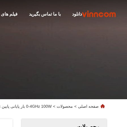
دانلود
با ما تماس بگیرید
فیلم های
صفحه اصلی
>
محصولات
>
0-4GHz 100W بار پایانی پایین PIM DIN M -160dBc
محصولات