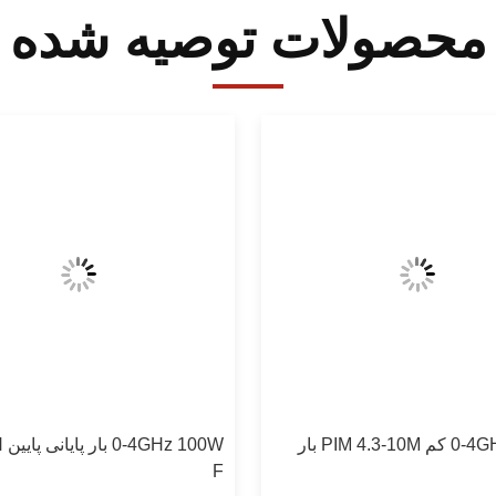
محصولات توصیه شده
0-4GHz 200W کم PIM 4.3-10M بار
0W
F