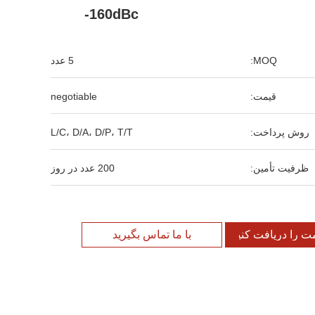
-160dBc
MOQ:
5 عدد
قیمت:
negotiable
روش پرداخت:
L/C، D/A، D/P، T/T
ظرفیت تأمین:
200 عدد در روز
مت را دریافت کنید
با ما تماس بگیرید