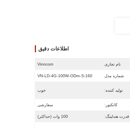
اطلاعات دقیق
نام تجاری
Vinncom
شماره مدل
VN-LD-4G-100W-ODm-S-160
تولید کننده:
خوب
کانکتور:
سفارشی
قدرت هندلینگ:
100 وات (حداکثر)