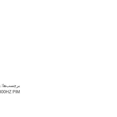
برچسب‌ها:
ب
3800HZ PIM پایانی پایین,پایان دادن به PIM کم 50 Ohm,PIM پایین 50 اوم 100 و