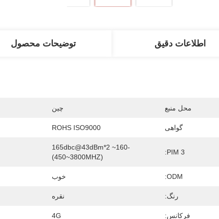
اطلاعات دقیق
توضیحات محصول
محل منبع
چین
گواهی
ROHS ISO9000
-160~165dbc@43dBm*2 
PIM 3:
(450~3800MHZ)
ODM:
خوب
رنگ:
نقره
فرکانس:
4G