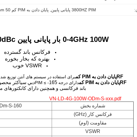
:
3800HZ PIM پایانی پایین
, 
پایان دادن به PIM کم 50 Ohm
0-4GHz 100W بار پایانی پایین PIM DIN M -160dBc
فرکانس باند گسترده
بهتره که بخار بخوره
VSWR خوب
RF
پایان دادن به PIM کم
برای استفاده در سیستم های آنتن توزیع شده (DAS) با PIM پایین ایده آل هس
RF
پایان دادن به PIM کم
165دبي سي
اکثر محصو
دارای درجه PIM ≤ -
باند فرکانسی و همچنین دارای کانکتورهای م
VN-LD-4G-100W-ODm-S-xxx.pdf
شماره بخش
Dm-S-160
فرکانس کار (GHz)
مقاومت (اوم)
VSWR