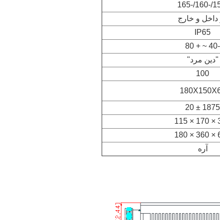
داخل و خارج
IP65
-40 ~ + 80
"دين مرد"
100
180X150X
1875 ± 20
30
62
آره