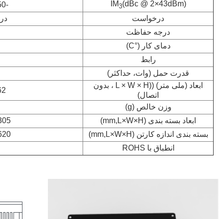
IM
(dBc @ 2×43dBm)
-150/-160/-165
3
درخواست
در 
درجه حفاظت
دمای کار (°C)
رابط
قدرت حمل (وات، حداکثر)
ابعاد (ملی متر) ((L × W × H ، بدون
62
اتصال)
وزن خالص (g)
ابعاد بسته بندی (mm,L×W×H)
5 × 170 × 115
بسته بندی اندازه کارتن (mm,L×W×H)
0 × 360 × 180
انطباق با ROHS