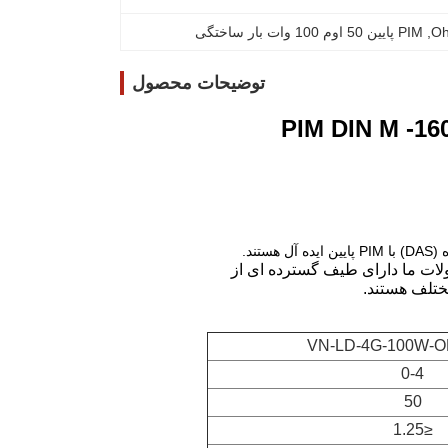
, 
PIM پایین 50 اوم 100 وات بار ساختگی
توضیحات محصول
تند.
لات ما دارای طیف گسترده ای از
ختلف هستند.
VN-LD-4G-100W-O
0-4
50
≤1.25